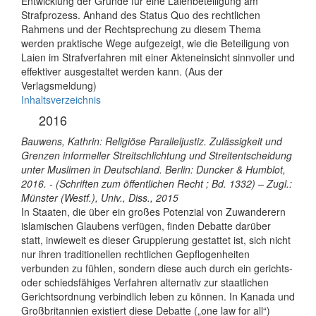
Entwicklung der Gründe für eine Laienbeteiligung am
Strafprozess. Anhand des Status Quo des rechtlichen
Rahmens und der Rechtsprechung zu diesem Thema
werden praktische Wege aufgezeigt, wie die Beteiligung von
Laien im Strafverfahren mit einer Akteneinsicht sinnvoller und
effektiver ausgestaltet werden kann. (Aus der
Verlagsmeldung)
Inhaltsverzeichnis
2016
Bauwens, Kathrin: Religiöse Paralleljustiz. Zulässigkeit und
Grenzen informeller Streitschlichtung und Streitentscheidung
unter Muslimen in Deutschland. Berlin: Duncker & Humblot,
2016. - (Schriften zum öffentlichen Recht ; Bd. 1332) – Zugl.:
Münster (Westf.), Univ., Diss., 2015
In Staaten, die über ein großes Potenzial von Zuwanderern
islamischen Glaubens verfügen, finden Debatte darüber
statt, inwieweit es dieser Gruppierung gestattet ist, sich nicht
nur ihren traditionellen rechtlichen Gepflogenheiten
verbunden zu fühlen, sondern diese auch durch ein gerichts-
oder schiedsfähiges Verfahren alternativ zur staatlichen
Gerichtsordnung verbindlich leben zu können. In Kanada und
Großbritannien existiert diese Debatte („one law for all“)