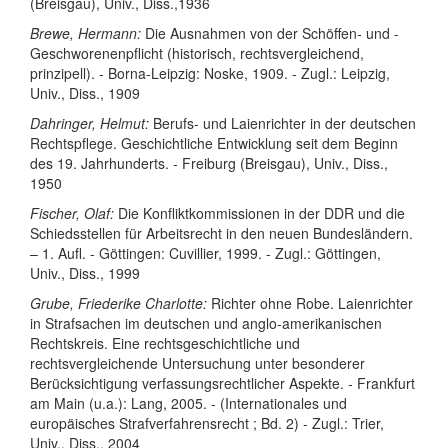
(Breisgau), Univ., Diss.,1936
Brewe, Hermann:
Die Ausnahmen von der Schöffen- und -
Geschworenenpflicht (historisch, rechtsvergleichend,
prinzipell). - Borna-Leipzig: Noske, 1909. - Zugl.: Leipzig,
Univ., Diss., 1909
Dahringer, Helmut:
Berufs- und Laienrichter in der deutschen
Rechtspflege. Geschichtliche Entwicklung seit dem Beginn
des 19. Jahrhunderts. - Freiburg (Breisgau), Univ., Diss.,
1950
Fischer, Olaf:
Die Konfliktkommissionen in der DDR und die
Schiedsstellen für Arbeitsrecht in den neuen Bundesländern.
– 1. Aufl. - Göttingen: Cuvillier, 1999. - Zugl.: Göttingen,
Univ., Diss., 1999
Grube, Friederike Charlotte:
Richter ohne Robe. Laienrichter
in Strafsachen im deutschen und anglo-amerikanischen
Rechtskreis. Eine rechtsgeschichtliche und
rechtsvergleichende Untersuchung unter besonderer
Berücksichtigung verfassungsrechtlicher Aspekte. - Frankfurt
am Main (u.a.): Lang, 2005. - (Internationales und
europäisches Strafverfahrensrecht ; Bd. 2) - Zugl.: Trier,
Univ., Diss., 2004