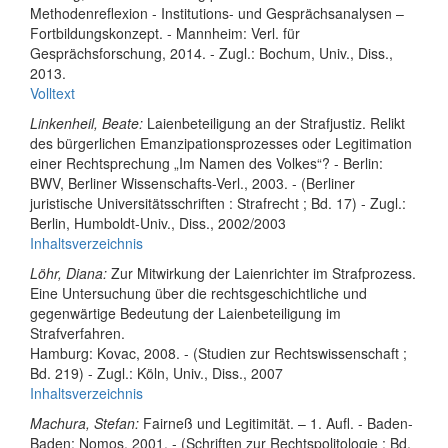
Methodenreflexion - Institutions- und Gesprächsanalysen –
Fortbildungskonzept. - Mannheim: Verl. für
Gesprächsforschung, 2014. - Zugl.: Bochum, Univ., Diss.,
2013.
Volltext
Linkenheil, Beate:
Laienbeteiligung an der Strafjustiz. Relikt
des bürgerlichen Emanzipationsprozesses oder Legitimation
einer Rechtsprechung „Im Namen des Volkes“? - Berlin:
BWV, Berliner Wissenschafts-Verl., 2003. - (Berliner
juristische Universitätsschriften : Strafrecht ; Bd. 17) - Zugl.:
Berlin, Humboldt-Univ., Diss., 2002/2003
Inhaltsverzeichnis
Löhr, Diana:
Zur Mitwirkung der Laienrichter im Strafprozess.
Eine Untersuchung über die rechtsgeschichtliche und
gegenwärtige Bedeutung der Laienbeteiligung im
Strafverfahren.
Hamburg: Kovac, 2008. - (Studien zur Rechtswissenschaft ;
Bd. 219) - Zugl.: Köln, Univ., Diss., 2007
Inhaltsverzeichnis
Machura, Stefan:
Fairneß und Legitimität. – 1. Aufl. - Baden-
Baden: Nomos, 2001. - (Schriften zur Rechtspolitologie ; Bd.