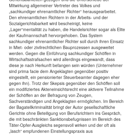
Mitwirkung allgemeiner Vertreter des Volkes und
„sachkundiger ehrenamtlicher Richter“ herausgearbeitet.
Den ehrenamtlichen Richtern in der Arbeits- und der
Sozialgerichtsbarkeit wird bescheinigt, keine
„Lager“mentalität zu haben, die Handelsrichter sogar als Elite
der Kaufmannschaft hervorgehoben. Das System
sachkundiger ehrenamtlicher Richter soll durch ihren Einsatz
in Miet- oder zivilrechtlichen Bauprozessen ausgeweitet
werden. Gegen die Einführung sachkundiger Schöffen in
Wirtschaftsstrafsachen wird allerdings eingewandt, dass
diese je nach Herkunft befangen sein würden (Unternehmer
sind prima facie dem Angeklagten gegenüber positiv
eingestellt, ein pensionierter Steuerbeamter dagegen eher
gegen ihn). Trotz der Skepsis gegenüber den Schöffen soll
ein modifiziertes Akteneinsichtsrecht eine aktivere Teilnahme
der Schöffen an der Befragung von Zeugen,
Sachverständigen und Angeklagten ermöglichen. Im Bereich
der Bagatellkriminalität bringt der Autor gesellschaftliche
Gerichte ohne Beteiligung von Berufsrichtern ins Gespräch,
die mit beschränkten Sanktionsbefugnissen im Bereich des
Täter-Opfer-Ausgleichs segensvoll wirken und der oft als
„lasch“ empfundenen Einstellungspraxis aus