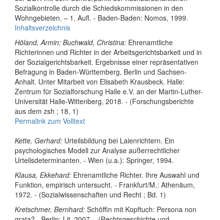
Sozialkontrolle durch die Schiedskommissionen in den
Wohngebieten. – 1. Aufl. - Baden-Baden: Nomos, 1999.
Inhaltsverzeichnis
Höland, Armin; Buchwald, Christina:
Ehrenamtliche
Richterinnen und Richter in der Arbeitsgerichtsbarkeit und in
der Sozialgerichtsbarkeit. Ergebnisse einer repräsentativen
Befragung in Baden-Württemberg, Berlin und Sachsen-
Anhalt. Unter Mitarbeit von Elisabeth Krausbeck. Halle:
Zentrum für Sozialforschung Halle e.V. an der Martin-Luther-
Universität Halle-Wittenberg, 2018. - (Forschungsberichte
aus dem zsh ; 18, 1)
Permalink zum Volltext
Kette, Gerhard:
Urteilsbildung bei Laienrichtern. Ein
psychologisches Modell zur Analyse außerrechtlicher
Urteilsdeterminanten. - Wien (u.a.): Springer, 1994.
Klausa, Ekkehard:
Ehrenamtliche Richter. Ihre Auswahl und
Funktion, empirisch untersucht. - Frankfurt/M.: Athenäum,
1972. - (Sozialwissenschaften und Recht ; Bd. 1)
Kretschmer, Bernhard:
Schöffin mit Kopftuch: Persona non
grata? - Berlin; Lit, 2007. - (Rechtsgeschichte und