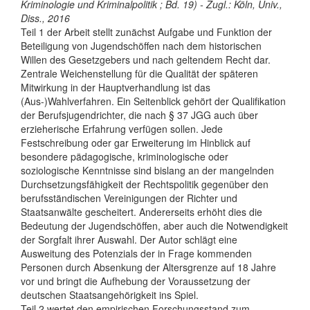
Kriminologie und Kriminalpolitik ; Bd. 19) - Zugl.: Köln, Univ.,
Diss., 2016
Teil 1 der Arbeit stellt zunächst Aufgabe und Funktion der
Beteiligung von Jugendschöffen nach dem historischen
Willen des Gesetzgebers und nach geltendem Recht dar.
Zentrale Weichenstellung für die Qualität der späteren
Mitwirkung in der Hauptverhandlung ist das
(Aus-)Wahlverfahren. Ein Seitenblick gehört der Qualifikation
der Berufsjugendrichter, die nach § 37 JGG auch über
erzieherische Erfahrung verfügen sollen. Jede
Festschreibung oder gar Erweiterung im Hinblick auf
besondere pädagogische, kriminologische oder
soziologische Kenntnisse sind bislang an der mangelnden
Durchsetzungsfähigkeit der Rechtspolitik gegenüber den
berufsständischen Vereinigungen der Richter und
Staatsanwälte gescheitert. Andererseits erhöht dies die
Bedeutung der Jugendschöffen, aber auch die Notwendigkeit
der Sorgfalt ihrer Auswahl. Der Autor schlägt eine
Ausweitung des Potenzials der in Frage kommenden
Personen durch Absenkung der Altersgrenze auf 18 Jahre
vor und bringt die Aufhebung der Voraussetzung der
deutschen Staatsangehörigkeit ins Spiel.
Teil 2 wertet den empirischen Forschungsstand zum