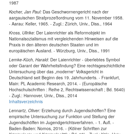
1987
Kocher, Jan Paul:
Das Geschwornengericht nach der
aargauischen Strafprozeßordnung vom 11. November 1958.
- Aarau: Keller, 1965. - Zugl.: Zürich, Univ., Diss., 1964
Kross, Ullrike:
Der Laienrichter als Reformobjekt im
Nationalsozialismus mit vergleichenden Hinweisen auf die
Praxis in den älteren deutschen Staaten und im
europäischen Ausland. - Würzburg, Univ., Diss., 1991
Lemke-Küch, Harald:
Der Laienrichter - überlebtes Symbol
oder Garant der Wahrheitsfindung? Eine rechtsgeschichtliche
Untersuchung über das „moderne“ Volksgericht in
Deutschland seit Beginn des 19. Jahrhunderts. - Frankfurt,
Main: PL Academic Research, 2014. - (Europäische
Hochschulschriften : Reihe 2, Rechtswissenschaft ; Bd. 5640)
- Zugl.: Hannover, Univ., Diss., 2014
Inhaltsverzeichnis
Lennartz, Oliver:
Erziehung durch Jugendschöffen? Eine
empirische Untersuchung zur Funktion und Stellung der
Jugendschöffen im Jugendgerichtsverfahren. - 1. Aufl. -
Baden-Baden: Nomos, 2016. - (Kölner Schriften zur