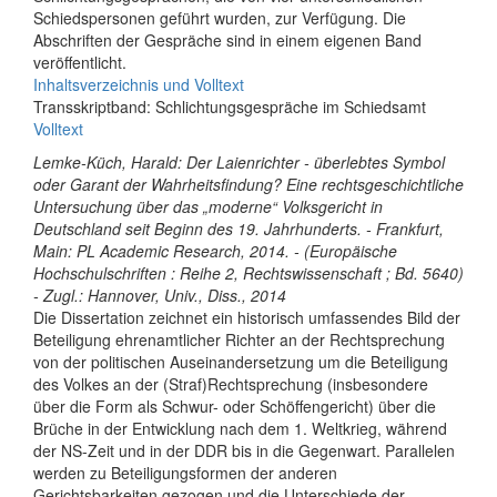
Schiedspersonen geführt wurden, zur Verfügung. Die
Abschriften der Gespräche sind in einem eigenen Band
veröffentlicht.
Inhaltsverzeichnis und Volltext
Transskriptband: Schlichtungsgespräche im Schiedsamt
Volltext
Lemke-Küch, Harald: Der Laienrichter - überlebtes Symbol
oder Garant der Wahrheitsfindung? Eine rechtsgeschichtliche
Untersuchung über das „moderne“ Volksgericht in
Deutschland seit Beginn des 19. Jahrhunderts. - Frankfurt,
Main: PL Academic Research, 2014. - (Europäische
Hochschulschriften : Reihe 2, Rechtswissenschaft ; Bd. 5640)
- Zugl.: Hannover, Univ., Diss., 2014
Die Dissertation zeichnet ein historisch umfassendes Bild der
Beteiligung ehrenamtlicher Richter an der Rechtsprechung
von der politischen Auseinandersetzung um die Beteiligung
des Volkes an der (Straf)Rechtsprechung (insbesondere
über die Form als Schwur- oder Schöffengericht) über die
Brüche in der Entwicklung nach dem 1. Weltkrieg, während
der NS-Zeit und in der DDR bis in die Gegenwart. Parallelen
werden zu Beteiligungsformen der anderen
Gerichtsbarkeiten gezogen und die Unterschiede der