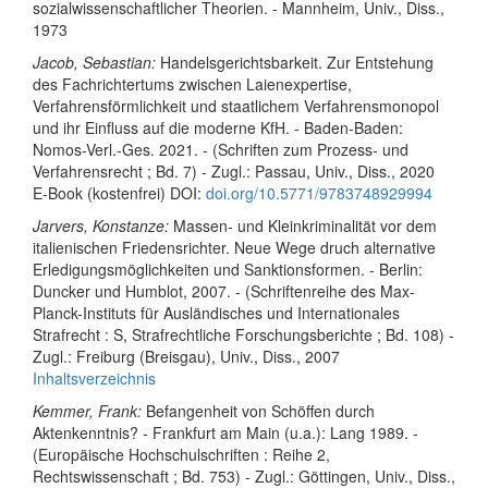
sozialwissenschaftlicher Theorien. - Mannheim, Univ., Diss.,
1973
Jacob, Sebastian:
Handelsgerichtsbarkeit. Zur Entstehung
des Fachrichtertums zwischen Laienexpertise,
Verfahrensförmlichkeit und staatlichem Verfahrensmonopol
und ihr Einfluss auf die moderne KfH. - Baden-Baden:
Nomos-Verl.-Ges. 2021. - (Schriften zum Prozess- und
Verfahrensrecht ; Bd. 7) - Zugl.: Passau, Univ., Diss., 2020
E-Book (kostenfrei) DOI:
doi.org/10.5771/9783748929994
Jarvers, Konstanze:
Massen- und Kleinkriminalität vor dem
italienischen Friedensrichter. Neue Wege druch alternative
Erledigungsmöglichkeiten und Sanktionsformen. - Berlin:
Duncker und Humblot, 2007. - (Schriftenreihe des Max-
Planck-Instituts für Ausländisches und Internationales
Strafrecht : S, Strafrechtliche Forschungsberichte ; Bd. 108) -
Zugl.: Freiburg (Breisgau), Univ., Diss., 2007
Inhaltsverzeichnis
Kemmer, Frank:
Befangenheit von Schöffen durch
Aktenkenntnis? - Frankfurt am Main (u.a.): Lang 1989. -
(Europäische Hochschulschriften : Reihe 2,
Rechtswissenschaft ; Bd. 753) - Zugl.: Göttingen, Univ., Diss.,