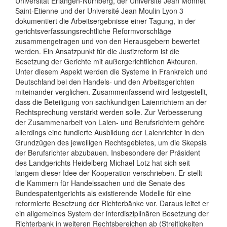
Universität Erlangen-Nürnberg, der Université Jean Monnet
Saint-Etienne und der Université Jean Moulin Lyon 3
dokumentiert die Arbeitsergebnisse einer Tagung, in der
gerichtsverfassungsrechtliche Reformvorschläge
zusammengetragen und von den Herausgebern bewertet
werden. Ein Ansatzpunkt für die Justizreform ist die
Besetzung der Gerichte mit außergerichtlichen Akteuren.
Unter diesem Aspekt werden die Systeme in Frankreich und
Deutschland bei den Handels- und den Arbeitsgerichten
miteinander verglichen. Zusammenfassend wird festgestellt,
dass die Beteiligung von sachkundigen Laienrichtern an der
Rechtsprechung verstärkt werden solle. Zur Verbesserung
der Zusammenarbeit von Laien- und Berufsrichtern gehöre
allerdings eine fundierte Ausbildung der Laienrichter in den
Grundzügen des jeweiligen Rechtsgebietes, um die Skepsis
der Berufsrichter abzubauen. Insbesondere der Präsident
des Landgerichts Heidelberg Michael Lotz hat sich seit
langem dieser Idee der Kooperation verschrieben. Er stellt
die Kammern für Handelssachen und die Senate des
Bundespatentgerichts als existierende Modelle für eine
reformierte Besetzung der Richterbänke vor. Daraus leitet er
ein allgemeines System der interdisziplinären Besetzung der
Richterbank in weiteren Rechtsbereichen ab (Streitigkeiten