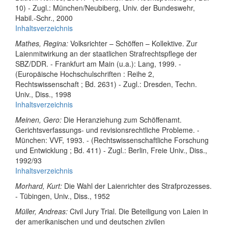
10) - Zugl.: München/Neubiberg, Univ. der Bundeswehr,
Habil.-Schr., 2000
Inhaltsverzeichnis
Mathes, Regina:
Volksrichter – Schöffen – Kollektive. Zur
Laienmitwirkung an der staatlichen Strafrechtspflege der
SBZ/DDR. - Frankfurt am Main (u.a.): Lang, 1999. -
(Europäische Hochschulschriften : Reihe 2,
Rechtswissenschaft ; Bd. 2631) - Zugl.: Dresden, Techn.
Univ., Diss., 1998
Inhaltsverzeichnis
Meinen, Gero:
Die Heranziehung zum Schöffenamt.
Gerichtsverfassungs- und revisionsrechtliche Probleme. -
München: VVF, 1993. - (Rechtswissenschaftliche Forschung
und Entwicklung ; Bd. 411) - Zugl.: Berlin, Freie Univ., Diss.,
1992/93
Inhaltsverzeichnis
Morhard, Kurt:
Die Wahl der Laienrichter des Strafprozesses.
- Tübingen, Univ., Diss., 1952
Müller, Andreas:
Civil Jury Trial. Die Beteiligung von Laien in
der amerikanischen und und deutschen zivilen