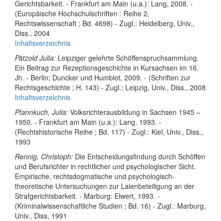
Gerichtsbarkeit. - Frankfurt am Main (u.a.): Lang, 2008. -
(Europäische Hochschulschriften : Reihe 2,
Rechtswissenschaft ; Bd. 4698) - Zugl.: Heidelberg, Univ.,
Diss., 2004
Inhaltsverzeichnis
Pätzold Julia:
Leipziger gelehrte Schöffenspruchsammlung.
Ein Beitrag zur Rezeptionsgeschichte in Kursachsen im 16.
Jh. - Berlin; Duncker und Humblot, 2009. - (Schriften zur
Rechtsgeschichte ; H. 143) - Zugl.: Leipzig, Univ., Diss., 2008
Inhaltsverzeichnis
Pfannkuch, Julia:
Volksrichterausbildung in Sachsen 1945 –
1950. - Frankfurt am Main (u.a.): Lang, 1993. -
(Rechtshistorische Reihe ; Bd. 117) - Zugl.: Kiel, Univ., Diss.,
1993
Rennig, Christoph:
Die Entscheidungsfindung durch Schöffen
und Berufsrichter in rechtlicher und psychologischer Sicht.
Empirische, rechtsdogmatische und psychologisch-
theoretische Untersuchungen zur Laienbeteiligung an der
Strafgerichtsbarkeit. - Marburg: Elwert, 1993. -
(Kriminalwissenschaftliche Studien ; Bd. 16) - Zugl.: Marburg,
Univ., Diss, 1991