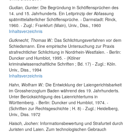
Gudian, Gunter:
Die Begründung in Schöffensprüchen des
14. und 15. Jahrhunderts. Ein Leitprinzip der Abfassung
spätmittelalterlicher Schöffensprüche. - Darmstadt: Rinck,
1960. - Zugl.: Frankfurt (Main), Univ., Diss., 1960
Inhaltsverzeichnis
Gutknecht, Thomas W.:
Das Schlichtungsverfahren vor dem
Schiedsmann. Eine empirische Untersuchung zur Praxis
strafrechtlicher Schlichtung in Nordrhein-Westfalen. - Berlin:
Duncker und Humblot, 1995. - (Kölner
kriminalwissenschaftliche Schriften ; Bd. 17) - Zugl.: Köln.
Univ., Diss., 1994
Inhaltsverzeichnis
Hahn, Wolfram W.:
Die Entwicklung der Laiengerichtsbarkeit
im Grossherzogtum Baden während des 19. Jahrhunderts.
Unter Berücksichtigung des Laienrichtertums in
Württemberg. - Berlin: Duncker und Humblot, 1974. -
(Schriften zur Rechtsgeschichte ; H. 8) - Zugl.: Heidelberg,
Univ., Diss. 1972
Haisch, Jochen:
Informationsbewertung und Strafurteil durch
Juristen und Laien. Zum technologischen Gebrauch