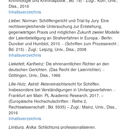
Kriminologie und Kriminalpolitik ; Bd. 19) - Zugl.: Köln, Univ.,
Diss., 2016
Inhaltsverzeichnis
Lieber, Norman:
Schöffengericht und Trial by Jury. Eine
rechtsvergleichende Untersuchung zur Entstehung,
gegenwärtigen Praxis und möglichen Zukunft zweier Modelle
der Laienbeteiligung an Strafverfahren in Europa.- Berlin:
Duncker und Humblot, 2010. - (Schriften zum Prozessrecht ;
Bd. 215) - Zugl.: Leipzig, Univ., Diss., 2008
Inhaltsverzeichnis
Liekefett, Karlheinz:
Die ehrenamtlichen Richter an den
deutschen Gerichten. (Das Recht der Laienrichter). -
Göttingen, Univ., Diss., 1966
Lilie-Hutz, Astrid:
Akteneinsichtsrecht für Schöffen.
Insbesondere bei Verständigungen in Umfangsverfahren. -
Frankfurt am Main: PL Academic Research, 2017. –
(Europäische Hochschulschriften : Reihe 2,
Rechtswissenschaft ; Bd. 5935) – Zugl.: Mainz, Univ., Diss.,
2016
Inhaltsverzeichnis
Limburg, Anika:
Schlichtung professionalisieren.